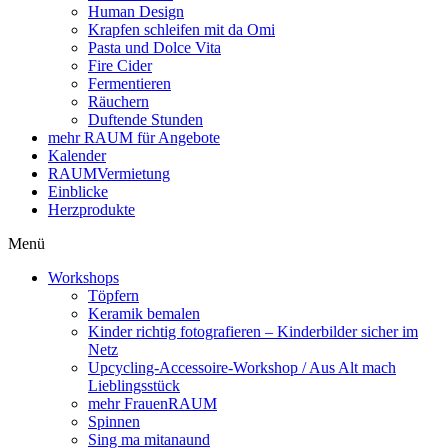
Human Design
Krapfen schleifen mit da Omi
Pasta und Dolce Vita
Fire Cider
Fermentieren
Räuchern
Duftende Stunden
mehr RAUM für Angebote
Kalender
RAUMVermietung
Einblicke
Herzprodukte
Menü
Workshops
Töpfern
Keramik bemalen
Kinder richtig fotografieren – Kinderbilder sicher im
Netz
Upcycling-Accessoire-Workshop / Aus Alt mach
Lieblingsstück
mehr FrauenRAUM
Spinnen
Sing ma mitanaund