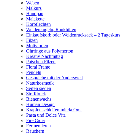
Weben
Malkurs
Handpan
Malakette
Korbflechten
Weidenkugeln, Rankhilfen
Einkaufskorb oder Weidenrucksack – 2 Tageskurs
Filzen
Motivtorten
Ohrringe aus Polymerton
Kreativ Nachmittag
Patschen Filzen
Floral Frame
Pendeln
Gespräche mit der Anderswelt
Naturkosmetik
Seifen sieden
Stoffdruck
Bienenwachs
Human Design
Krapfen schleifen mit da Omi
Pasta und Dolce Vita
Fire Cider
Fermentieren
Räuchern