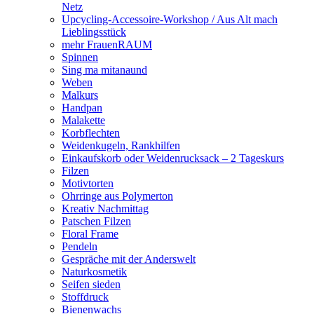
Netz
Upcycling-Accessoire-Workshop / Aus Alt mach
Lieblingsstück
mehr FrauenRAUM
Spinnen
Sing ma mitanaund
Weben
Malkurs
Handpan
Malakette
Korbflechten
Weidenkugeln, Rankhilfen
Einkaufskorb oder Weidenrucksack – 2 Tageskurs
Filzen
Motivtorten
Ohrringe aus Polymerton
Kreativ Nachmittag
Patschen Filzen
Floral Frame
Pendeln
Gespräche mit der Anderswelt
Naturkosmetik
Seifen sieden
Stoffdruck
Bienenwachs