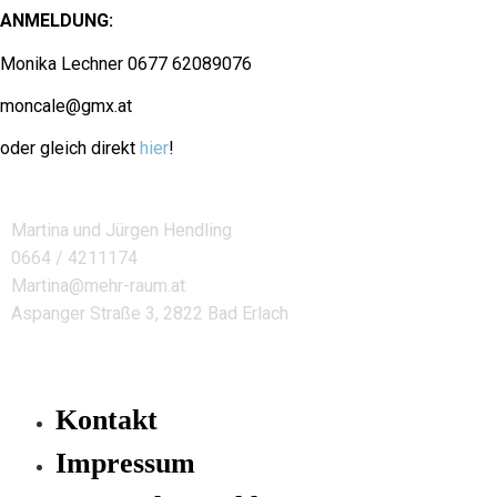
ANMELDUNG:
Monika Lechner 0677 62089076
moncale@gmx.at
oder gleich direkt
hier
!
Martina und Jürgen Hendling
0664 / 4211174
Martina@mehr-raum.at
Aspanger Straße 3, 2822 Bad Erlach
Kontakt
Impressum