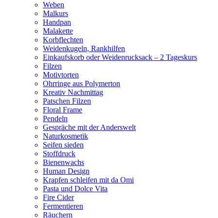
Weben
Malkurs
Handpan
Malakette
Korbflechten
Weidenkugeln, Rankhilfen
Einkaufskorb oder Weidenrucksack – 2 Tageskurs
Filzen
Motivtorten
Ohrringe aus Polymerton
Kreativ Nachmittag
Patschen Filzen
Floral Frame
Pendeln
Gespräche mit der Anderswelt
Naturkosmetik
Seifen sieden
Stoffdruck
Bienenwachs
Human Design
Krapfen schleifen mit da Omi
Pasta und Dolce Vita
Fire Cider
Fermentieren
Räuchern