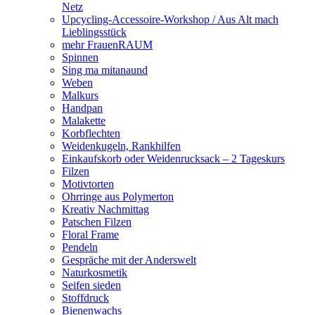
Netz
Upcycling-Accessoire-Workshop / Aus Alt mach
Lieblingsstück
mehr FrauenRAUM
Spinnen
Sing ma mitanaund
Weben
Malkurs
Handpan
Malakette
Korbflechten
Weidenkugeln, Rankhilfen
Einkaufskorb oder Weidenrucksack – 2 Tageskurs
Filzen
Motivtorten
Ohrringe aus Polymerton
Kreativ Nachmittag
Patschen Filzen
Floral Frame
Pendeln
Gespräche mit der Anderswelt
Naturkosmetik
Seifen sieden
Stoffdruck
Bienenwachs