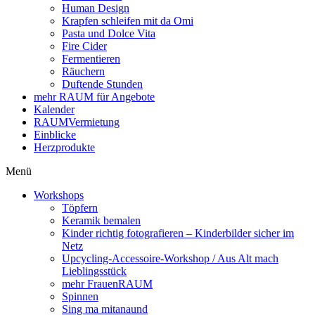
Human Design
Krapfen schleifen mit da Omi
Pasta und Dolce Vita
Fire Cider
Fermentieren
Räuchern
Duftende Stunden
mehr RAUM für Angebote
Kalender
RAUMVermietung
Einblicke
Herzprodukte
Menü
Workshops
Töpfern
Keramik bemalen
Kinder richtig fotografieren – Kinderbilder sicher im
Netz
Upcycling-Accessoire-Workshop / Aus Alt mach
Lieblingsstück
mehr FrauenRAUM
Spinnen
Sing ma mitanaund